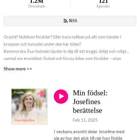
1.2M
121
Downloads
Episodes
RSS
Gravid? Nybliven förälder? Eller bara nyfiken på allt som händer i
kroppen och huvudet under den här tiden?
Barnmorska Åsa Holstein bjuder in dig till ett tryggt, ärligt och roligt
samtal om graviditet, födsel och första tiden som förälder – utan
pekpinnar men med massor av kunskap och värme.
Show more >>
Gravidpodden
– från Preglife, för dig som vill känna dig lite mer förberedd
(och lite mindre ensam).
Min födsel:
Josefines
berättelse
Feb 11, 2025
I veckans avsnitt delar Josefine med
sig av hur det gick till när hon födde