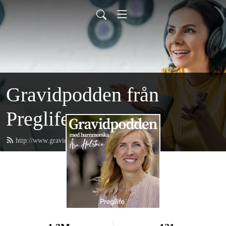
Gravidpodden från
Preglife
http://www.gravidpodden.se/feed.xml