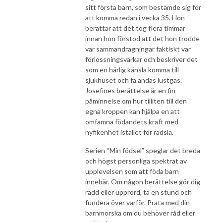
sitt första barn, som bestämde sig för
att komma redan i vecka 35. Hon
berättar att det tog flera timmar
innan hon förstod att det hon trodde
var sammandragningar faktiskt var
förlossningsvärkar och beskriver det
som en härlig känsla komma till
sjukhuset och få andas lustgas.
Josefines berättelse är en fin
påminnelse om hur tilliten till den
egna kroppen kan hjälpa en att
omfamna födandets kraft med
nyfikenhet istället för rädsla.
Serien “Min födsel” speglar det breda
och högst personliga spektrat av
upplevelsen som att föda barn
innebär. Om någon berättelse gör dig
rädd eller upprörd, ta en stund och
fundera över varför. Prata med din
barnmorska om du behöver råd eller