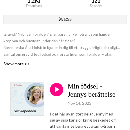
1.2M
121
Downloads
Episodes
RSS
Gravid? Nybliven förälder? Eller bara nyfiken på allt som händer i
kroppen och huvudet under den här tiden?
Barnmorska Åsa Holstein bjuder in dig till ett tryggt, ärligt och roligt
samtal om graviditet, födsel och första tiden som förälder – utan
pekpinnar men med massor av kunskap och värme.
Show more >>
Gravidpodden
– från Preglife, för dig som vill känna dig lite mer förberedd
(och lite mindre ensam).
Min födsel -
Jennys berättelse
Nov 14, 2023
I det här avsnittet delar Jenny med
sig av sina känslor kring beskedet om
att vänta inte bara ett utan två barn