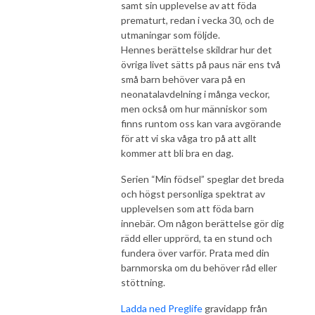
samt sin upplevelse av att föda
prematurt, redan i vecka 30, och de
utmaningar som följde.
Hennes berättelse skildrar hur det
övriga livet sätts på paus när ens två
små barn behöver vara på en
neonatalavdelning i många veckor,
men också om hur människor som
finns runtom oss kan vara avgörande
för att vi ska våga tro på att allt
kommer att bli bra en dag.
Serien “Min födsel” speglar det breda
och högst personliga spektrat av
upplevelsen som att föda barn
innebär. Om någon berättelse gör dig
rädd eller upprörd, ta en stund och
fundera över varför. Prata med din
barnmorska om du behöver råd eller
stöttning.
Ladda ned Preglife
gravidapp från