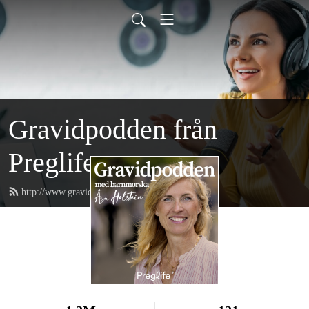
Gravidpodden från
Preglife
http://www.gravidpodden.se/feed.xml