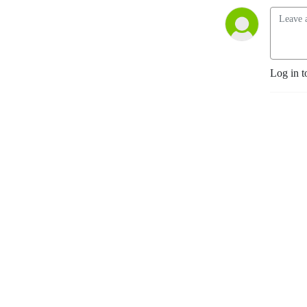
för dig som vill känna dig lite
mer förberedd (och lite
mindre ensam).
Log in t