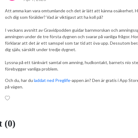
Att amma kan vara omtumlande och det är lätt att känna osäkerhet. H
och dig som förälder? Vad är viktigast att ha koll på?
I veckans avsnitt av Gravidpodden guidar barnmorskan och amningssp
amningen under de tre första dygnen och svarar på vanliga frågor. H
förklarar att det är ett samspel som tar tid att öva upp. Dessutom berät
dig själv, särskilt under tredje dygnet.
Lyssna på ett tänkvärt samtal om amning, hudkontakt, barnets nio steg
förebygger vanliga problem.
Och du, har du
laddat ned Preglife
-appen än? Den är gratis i App Store
på vägen.
 (0)