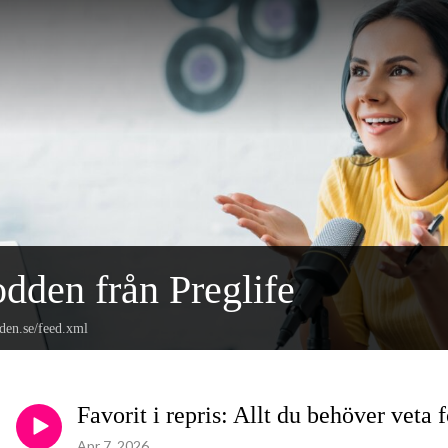
dden från Preglife
den.se/feed.xml
Favorit i repris: Allt du behöver veta 
Apr 7, 2026