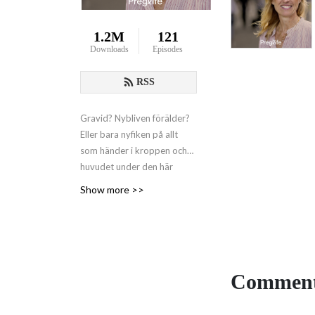
1.2M
121
Downloads
Episodes
RSS
Gravid? Nybliven förälder?
Eller bara nyfiken på allt
som händer i kroppen och
huvudet under den här
tiden?
Show more >>
Barnmorska Åsa Holstein
bjuder in dig till ett tryggt,
ärligt och roligt samtal om
graviditet, födsel och första
tiden som förälder – utan
Comment
pekpinnar men med massor
av kunskap och värme.
Gravidpodden
– från Preglife,