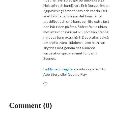
I det här avsnittet gör barnmorska Åsa
Holstein och barnläkare Erik Borgström en
djupdykning i ämnet barn
och vaccin. Det
är ett viktigt ämne när det kommer till
graviditet och små barn, och lite extra just
den här tiden på året. Störst fokus riktas
mot infektionsviruset RS, som kan drabba
nyfödda barn extra hårt. Det pratas också
om andra svåra sjukdomar som barn kan
skyddas mot genom det allmänna
vaccinationsprogrammet för barn i
Sverige.
Ladda ned Preglife
gravidapp gratis från
App Store eller Google Play
Comment (0)