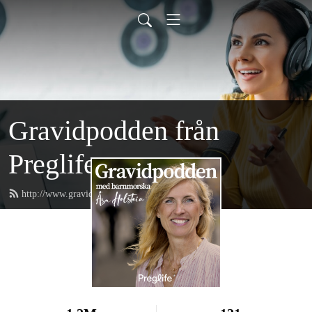
Gravidpodden från
Preglife
http://www.gravidpodden.se/feed.xml