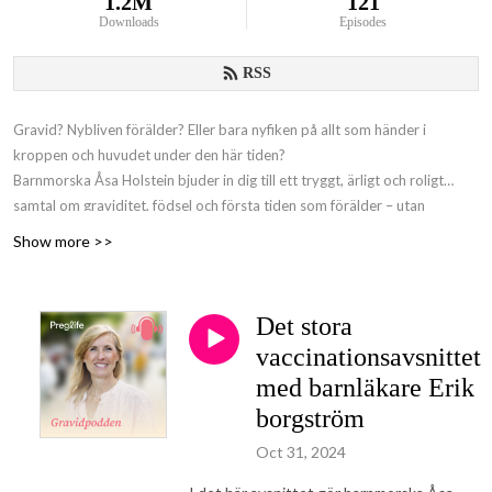
1.2M
121
Downloads
Episodes
RSS
Gravid? Nybliven förälder? Eller bara nyfiken på allt som händer i
kroppen och huvudet under den här tiden?
Barnmorska Åsa Holstein bjuder in dig till ett tryggt, ärligt och roligt
samtal om graviditet, födsel och första tiden som förälder – utan
pekpinnar men med massor av kunskap och värme.
Show more >>
Gravidpodden
– från Preglife, för dig som vill känna dig lite mer förberedd
(och lite mindre ensam).
Det stora
vaccinationsavsnittet
med barnläkare Erik
borgström
Oct 31, 2024